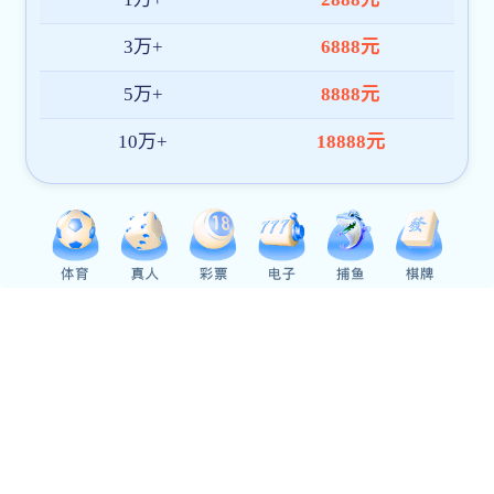
观察的最终结论中，可以预见的是，如果该队
能在正赛前维持主力框架的完整性，并避免核
心球员的状态滑坡，其赔率极有可能在赛事开
打前进一步逼近1:30的心理关口。从被低估到
被重估，这支曾经边缘化的中欧铁骑，正在用
实力书写属于自己的赔率传奇。
上一篇：
天津津门虎榜首战压哨改命张琳芃
下一篇：
国足U20亚冠冲突教练球迷热议
智能推荐
6月24日捷克vs墨西哥防线压力
1