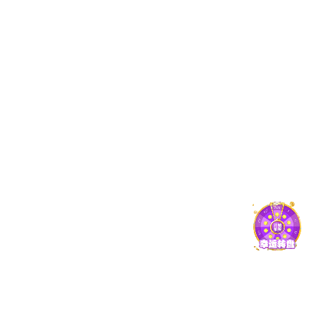
即将吹响，总有一股无...
2026-06-28
2026世界杯摩洛哥海地赛前盘口解读
在足球的世界里，总有一些对决看似出人意料，实
则蕴含着戏剧性与力量...