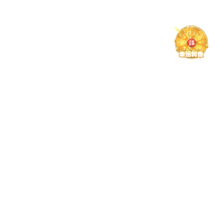
瓦伦西亚卫冕冠军天王山凌空世界波锁定
前言：在足球的世界里，有些瞬间注定被镌刻进历
史的长廊。当瓦伦西亚...
2026-06-19