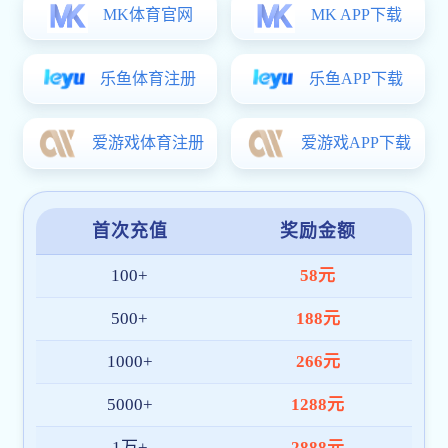
要高。但请别急着嘲笑我这一预测的浮夸。要
知道，在2024年欧洲杯上，索默已经在对阵
德国的比赛中，通过一次极其隐蔽且精准的短
传，直接策划了瑞士队的反击进球。那场比
赛，他的传球成功率达到了不可思议的91%。
而到了2026年，瑞士国家队的主教练很可能
已经彻底形成一种以索默为全新“中场”的战术
体系。届时，瑞士队的阵型将不再是传统的4-
3-3或4-2-3-1，而是一种“3-4-3-1”的变体，其
中索默就是那个游离在阵型之外的“自由人”。
当对手在前场高位逼抢时，索默会主动跑出禁
区接应，从而让瑞士队多一名控球点数，然后
迅速通过直塞发动闪电战。
为什么我如此确信索默的助攻潜力？因为他的
特质完美匹配了2026世界杯的夺冠热门假想
敌。美加墨世界杯的场地宽度更大，气候条件
对跑动提出了更高要求。传统的中场组织者可
能会在60分钟后出现体能瓶颈，但索默作为