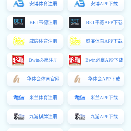
技术层面的细腻，是欧斯塔基奥能够持续制造
威胁的根基。他的盘带节奏极为独特：身体重
心压得极低，球却始终像被磁铁吸附在脚侧。
这种低重心的控球方式，让他能在人缝中完成
急停转身，甚至连续做出“油炸丸子”式的小范
围快速拨球。即便是在三人包夹之下，他也能
用脚踝的弹性变化硬生生挤出传球线路。在一
次关键的小组赛里，他正是用一次边路强行超
车后送出倒三角传中，助攻队友打入了锁定胜
局的进球。这种结合爆发力与柔韧性的边路突
击，不仅撕裂了对手的防守阵型，更让球队的
进攻体系因他的存在而立体化。
战术层面，欧斯塔基奥的边路突破看点还体现
在他与队友的无缝衔接上。他并非那种只顾自
己表演的“孤胆英雄”，而是懂得用突破为整体
进攻创造空间。当他在左路频繁施压时，中锋
会被迫拉向边路接应，从而为中场球员的插上
留下大片空当。这种“突分结合”的策略，让对