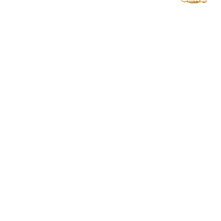
奥斯梅恩决赛首发尼日利亚笑到最后巅峰
在足球世界的璀璨星河中，每当世界杯决赛的哨声
即将吹响，总有一股无...
2026-06-28