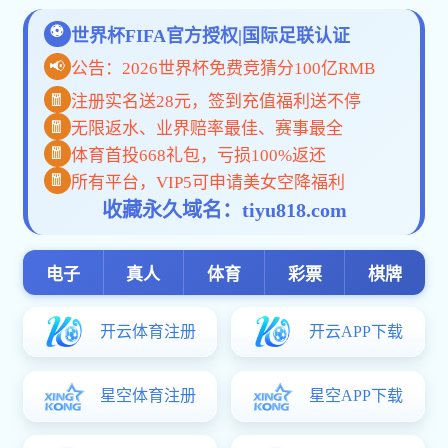
进决赛。这不仅是一场战术与意志的较量，更
是一次经典的重现，让无数球迷为之屏息。
回到温布利大球场，这场半决赛从一开始就充
满了张力。曼联与布莱顿在90分钟内互有攻
守，却始终未能打破僵局。布莱顿延续了本赛
季令人刮目相看的传控风格，三笘薰在边路的
突破让曼联后防多次拉响警报；而曼联则依靠
拉什福德与B费的连线，不断尝试撕开对手的
防线。加时赛中，双方都已接近体能极限，每
一次拼抢都显得尤为珍贵。当比赛不可避免地
走向点球大战时，曼联球员展现出了令人信服
的心理素质。门将德赫亚在关键时刻判断对了
方向，将布莱顿球员的点球拒之门外，而曼联
的每一位罚球手都冷静地将球送入网窝。当最
后一粒点球应声入网，曼联成功晋级，所有红
魔拥趸的欢呼声响彻云霄。
这场胜利的意义早已超越了单纯的晋级。对于
曼联而言，足总杯一直以来都是俱乐部历史荣