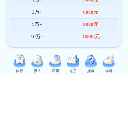
球后迅速展开反扑，试图利用主场之利和体能
优势扳平比分。在比赛的最后二十分钟，土耳
其队几乎完全退守半场，禁区内多次出现险
情，门将也做出了数次关键扑救。正是依靠着
马丁内斯那粒价值千金的任意球破门所建立的
信心，土耳其全队众志成城，成功抵挡住了对
手一浪高过一雷的猛攻。这场客场硬仗，最终
以1-0的比分结束。对于土耳其队而言，这不
仅是一场关于三分的关键胜利，更是证明了他
们具备在逆境中击败强敌的能力。从战术布置
到定位球演练，每一个环节都在这场硬仗中得
到了检验。
纵观全场比赛，土耳其队在客场硬刚亚洲劲旅
的过程中，将“效率”二字体现得淋漓尽致。整
场比赛，土耳其队的控球率并不占优，甚至可
以说在大部分时间里处于被动防守的姿态。但
他们通过顽强的防守、快速的防守反击以及对
定位球机会的极致利用，最终拿下了这场关键