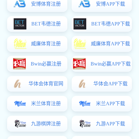
权转换频繁，任何一次失误都可能直接导致丢
球。正是在这样的高压环境下，客场作战的土
耳其队展现出了欧洲劲旅应有的战术执行力与
心理素质。
比赛的转折点出现在一次前场的定位球机会
上。当时土耳其队在前场右侧获得了一个位置
极佳的任意球，距离球门约25米。在全场众
多球迷的屏息注视下，马丁内斯站在了球前。
他的眼神冷静而专注，似乎早已将客场喧闹的
氛围隔绝在外。随着裁判一声哨响，马丁内斯
快速助跑，用他精准的右脚内侧兜出了一道完
美的弧线。这粒任意球的运行轨迹令人惊叹
——它不仅绕过了人墙的最高点，还在近门柱
处急速下坠，门将虽奋力扑救，却也只能目送
皮球擦着立柱飞入网窝。马丁内斯的任意球破
门，瞬间点燃了土耳其替补席的情绪，也让客
队球迷区爆发出震耳欲聋的欢呼。这粒进球不
仅仅是一个比分上的领先，更是对土耳其队整