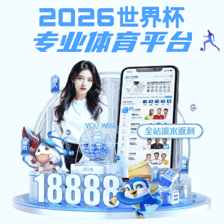
世界杯网页
首页
体育热点
更衣室氛围
足球摄影奖
☰
JOIN
土耳其客场硬刚亚洲劲旅马丁
内斯任意球破门
2026-06-24 15:32
143
与多家威胁情...
更衣室氛围
在世界杯预选赛的烽火连天中，任何一场对决
都可能成为改写小组格局的关键战役。当土耳
其国家队踏上客场征程，直面亚洲劲旅的顽强
阻击时，一场硬仗在所难免。在节奏极快、身
体对抗激烈的高压下，土耳其队凭借一次精巧