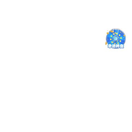
2026世界杯摩洛哥海地赛前盘口解读
在足球的世界里，总有一些对决看似出人意料，实
则蕴含着戏剧性与力量...
2026-06-30