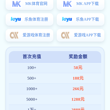
信。将比分扩大为2比0，对于墨西哥队而
言，几乎宣告了比赛的终结。此后，哥伦比亚
队有意识地放缓了比赛节奏，但每一次反击依
然犀利无比，让墨西哥队不敢轻易全军压上。
纵观整场比赛，哥伦比亚队展现出的不仅是一
场胜利，更是一种成熟的比赛气质。他们在领
先时不急躁，在防守时不被动，将全攻全守的
战术理念贯彻到了极致。这场对阵墨西哥的完
胜，绝不仅仅是三分进账那么简单。对于哥伦
比亚队来说，这场胜利极大地提升了全队的士
气与信心。在美洲杯的小组出线形势中，这一
场关键的胜利让他们占据了绝对有利的位置。
接下来的赛程安排对他们更为有利，只要保持
对阵墨西哥时的专注度与执行力，哥伦比亚队
的美洲杯出线之路堪称一片坦途。球队的战术
体系在核心球员的带领下运转得愈发流畅，替
补球员也能在有限的上场时间内很好地贯彻教
练意图，这种板凳深度是他们在杯赛中走得更