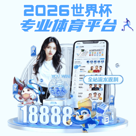
世界杯网页
首页
体育热点
更衣室氛围
足球摄影奖
☰
JOIN
哥伦比亚完胜墨西哥，美洲杯
出线在望
2026-06-26 15:14
98
与多家威胁情...
体育热点
在美洲杯的赛场上，哥伦比亚队再次展现了其
强大的整体实力与战术执行力。一场对阵墨西
哥的关键战役中，哥伦比亚队凭借行云流水的
进攻与固若金汤的防守，以一场干净利落的完
胜，不仅捍卫了南美劲旅的荣誉，更为自己的