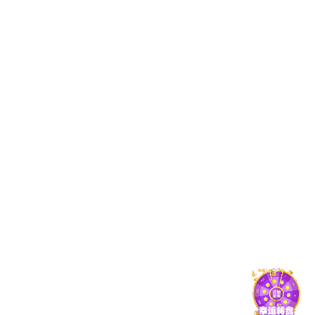
延伸阅读
肖穆罗多夫对阵哥伦比亚首发机会
在世界杯的浩瀚星河中，总有一些名字如流星般璀
璨却短暂，而另一些则...