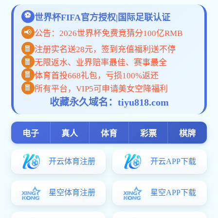
滑落。然而，足球的魅力恰恰在于它的不可预
知性。就在球迷们近乎绝望的叹息声中，张琳
芃挺身而出，用一记价值千金的头球，在最后
时刻完成了“压哨改命”。那一刻，天津津门虎
的球迷沸腾了，整个球场陷入了一片狂欢的海
洋。这不仅仅是一场普通的胜利，更是一次意
志与信念的胜利，它让天津津门虎在争冠道路
上迈出了坚实的一步。
比赛的开局，天津津门虎踢得并不轻松。面对
实力强劲的对手，球队在控球率上稍显被动，
中场的绞杀异常激烈。上半场，对手利用一次
快速反击率先破门，让主场作战的津门虎陷入
了落后的被动局面。然而，天津队的将士们并
没有慌乱。主教练在中场休息时做出了关键调
整，加强了边路的进攻。下半场伊始，津门虎
的攻势如潮水般涌来，很快便由巴顿扳平了比
分。这一刻，大家本以为比赛会朝着津门虎有
利的方向发展，但对手很快展现出了经验上的