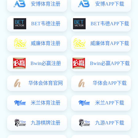
优势，通过一次定位球再度超出。时间一分一
秒地流逝，眼看就要鸣金收兵，但天津队上下
依然没有放弃，老将张琳芃表现得尤其积极，
他在后场一次次完成关键解围，随后又像一名
中锋一样杀入对方禁区。
提起张琳芃，球迷们不会感到陌生。这位曾以
“张莫斯”之名响彻中超的后防铁闸，如今已经
进入了职业生涯的末期。但在这场榜首战中，
他用实际行动证明了“家有一老，如有一宝”的
含义。正是这种永不言弃的精神，让他在第
94分钟时抓住了机会。当时，天津队获得角
球机会，国安门将出击未能碰到皮球，皮球在
混乱中被顶向球门后点，只见人群中一个身影
高高跃起，张琳芃迎着来球，以一记狮子甩头
将皮球狠狠砸进网窝！2比2！绝平！这一
刻，时间仿佛静止了，而后是山呼海啸般的欢
呼。张琳芃的“压哨改命”，不仅为天津津门虎
抢回了宝贵的一分，更是在争冠直接对手身上