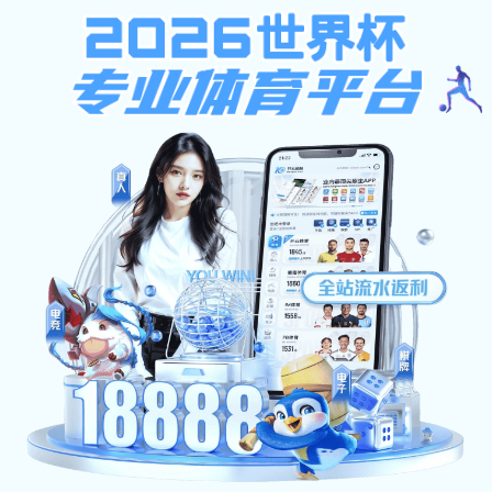
世界杯网页
首页
体育热点
更衣室氛围
足球摄影奖
☰
JOIN
天津津门虎榜首战压哨改命张
琳芃球迷沸腾
2026-06-25 18:01
84
与多家威胁情...
足球摄影奖
在职业足球的赛场上，有些夜晚注定会被写进
历史。对于天津津门虎而言，2025赛季中超
联赛的这场榜首大战，就是这样一场封神之
战。当比赛进入伤停补时阶段，比分牌上刺眼
的1比2提醒着所有人，胜利似乎正在从手边