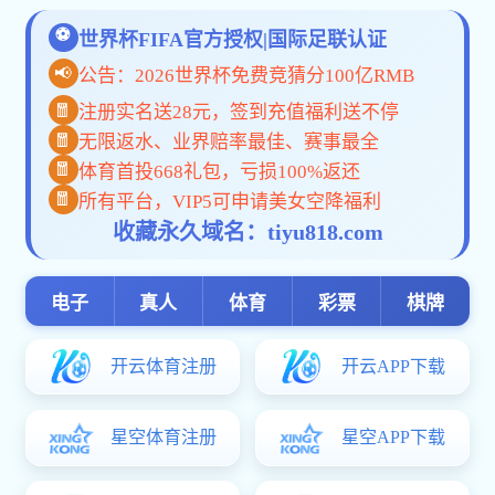
仅关乎欧冠淘汰赛的晋级名额，更像是一场关
于意志与边路速度的较量。拉齐奥在率先丢球
的不利局面下，凭借两翼齐飞的强攻战术，最
终完成了一场荡气回肠的逆转，让整个罗马城
为之沸腾。本文将深入剖析这场欧冠逆转紫百
合的每一个关键节点，带你领略蓝鹰边路强攻
的锋芒与赛场上弥漫的浓厚火药味。
故事的开端并不属于主队。比赛伊始，佛罗伦
萨反客为主，凭借一次精巧的前场配合率先敲
开了拉齐奥的大门。客场进球，对于任何两回
合制的淘汰赛而言都是致命的武器。看台上的
蓝鹰球迷一度陷入沉寂，但很快，他们用更加
嘹亮的歌声回应了困境。拉齐奥主帅在失球后
迅速做出调整，他没有选择保守的控球，而是
将赌注压在了球队最引以为傲的武器上——边
路进攻。这种孤注一掷的战术改变，预示着这
场比赛注定不会平静，而接下来的每一次身体
接触、每一次边路突袭，都将染上浓烈的火药