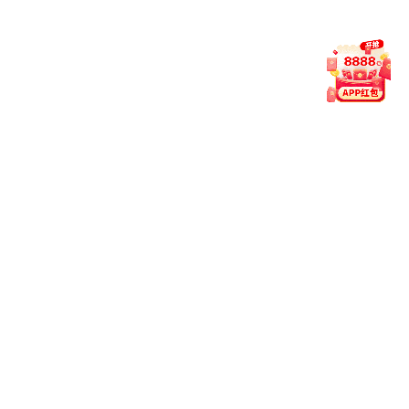
谢鹏飞弗拉霍维奇同场爆发意甲剧情拉满
意甲的聚光灯在同一个周末，同时照亮了两个名
字：谢鹏飞与弗拉霍维奇...
2026-06-19