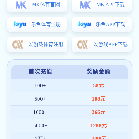
反击战中，多斯基在中圈附近接球后，直接加
速甩开一名贴防球员，随后面对补防的中卫，
他巧妙地扣球内切，制造了法网中的一丝空
隙。虽然这次进攻最终被破坏，但整个过程展
现了多斯基在高压下寻找机会的敏锐嗅觉。值
得强调的是，法国防线虽然在整体性上无可挑
剔，但在面对多斯基这种兼具速度和技巧的球
员时，他们偶尔也会出现一瞬间的判断迟疑，
而这正是多斯基打破僵局的关键。
深度回看整场比赛的数据与镜头，可以发现多
斯基的带球推进并非一路畅通，但也不乏高光
时刻。他的每一次成功突破，都建立在反复观
察对手重心和防守间距的基础上。法国队通常
采用高位防线来压缩空间，这对多斯基的启动
速度提出了极高要求。在他表现最出色的几次
推进中，他往往利用了对手上抢的瞬间，通过
人球分过或快速变向，从两到三名防守者的缝
隙中钻过。这种能力是独一无二的，也是为什