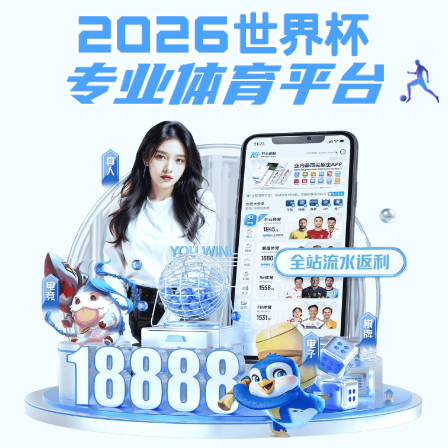
世界杯网页
首页
体育热点
更衣室氛围
足球摄影奖
☰
JOIN
多斯基面对法国防线带球推进
是否顺畅重点盘点
2026-07-07 00:38
105
与多家威胁情...
足球摄影奖
在世界杯的璀璨舞台上，每一次带球推进都可
能成为改写历史的瞬间。当多斯基的名字与法
国队的钢铁防线联系在一起时，足球迷们的心
中总会浮现出无数问号。这位技术出众的攻击
手，在面对以稳健著称的法国后卫群时，究竟