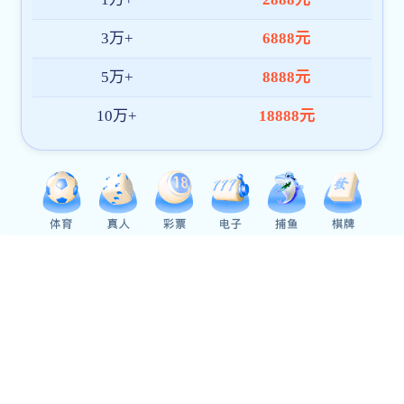
么即便面对最强防线，他依然能成为改变战局
的关键人物。对于球队而言，多斯基的带球推
进不仅是撕开防线的武器，更是改变对手防守
站位的战术支点。
综合分析来看，多斯基在面对法国防线时的带
球推进，呈现出一个先抑后扬的曲线。初期，
他在密集防守中略显挣扎；但随着比赛的深
入，他通过调整跑位和节奏，逐渐找到了破解
之法。法国队的防线固然强大，但并非无懈可
击。在多斯基展现出极佳的个人状态时，他完
全有能力在局部区域内制造混乱。这种高水平
的较量，无疑让球迷大饱眼福。对于任何一支
志在夺冠的球队来说，如何保护好多斯基的发
挥空间，同时在他强突时提供足够的接应点，
将成为决定比赛走向的核心命题。未来的赛程
中，多斯基与顶级防线的每一次对话，都值得
我们更加细致地观察与回味。