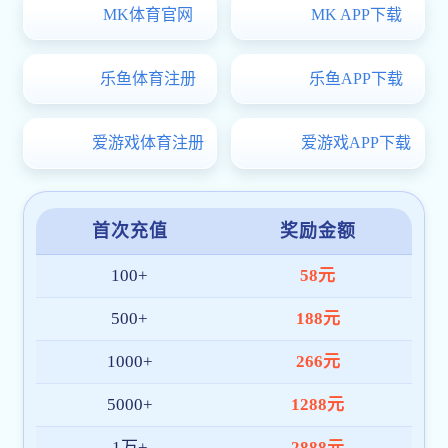
胁将达到顶峰。值得一提的是，维萨在禁区弧
顶区域的横向带球极具欺骗性，他往往在看似
要传球的瞬间选择强行起脚，这种“不按常理
出牌”的气质，恰恰是成为一名爆点球员所不
可或缺的。他可以浮夸到将一次简单的边路推
进演化成一部扣人心弦的个人英雄史诗。
然而，硬币总有另一面。维萨的表现高度依赖
于队友的支援频率与传球质量。如果乌兹别克
斯坦采取“双重锁链”的防守策略，即安排一名
防守型中场时刻对其保持贴身干扰，同时由中
卫负责身后的协防补位，那么维萨的接球次数
将在很大程度上被压缩。刚果金的其他攻击手
能否在维萨吸引防守火力后及时前插，形成多
点开花的局面，将是检验这场比赛成色的关
键。维萨的每一次触球都像是一场赌博，赌的
是他能够用风驰电掣的变向晃开角度，赌的是
他能在三人的围剿中杀出一条血路。这种极致
的冒险精神，让他成为了本届世界杯中最值得