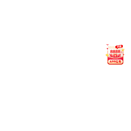
2026-06-28
2026世界杯摩洛哥海地赛前盘口解读
在足球的世界里，总有一些对决看似出人意料，实
则蕴含着戏剧性与力量...