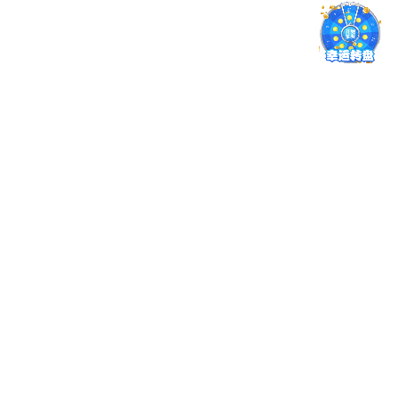
瓦伦西亚卫冕冠军天王山凌空世界波锁定
前言：在足球的世界里，有些瞬间注定被镌刻进历
史的长廊。当瓦伦西亚...
2026-06-19