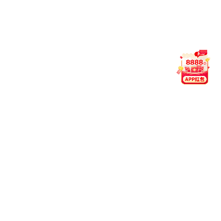
谢鹏飞弗拉霍维奇同场爆发意甲剧情拉满
意甲的聚光灯在同一个周末，同时照亮了两个名
字：谢鹏飞与弗拉霍维奇...
2026-06-19