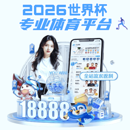
世界杯网页
首页
体育热点
更衣室氛围
足球摄影奖
☰
JOIN
乌兹别克斯坦vs哥伦比亚小组
赛边路攻防
2026-06-27 17:16
112
与多家威胁情...
体育热点
在足球的宏大叙事里，世界杯小组赛常常是冷
门与奇迹的温床。当乌兹别克斯坦与哥伦比亚
这两支风格迥异的球队在小组赛狭路相逢，一
个略显“非典型”的战术议题悄然浮现——边路
攻防。乌兹别克的铁血防线与哥伦比亚的灵动