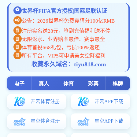
边锋，这场看似实力悬殊的对决，实则暗藏着
边路风云的致命杀机。本文将带你穿越绿茵场
的狭窄走廊，剖析这场关于宽度、速度与意志
力的残酷博弈。
乌兹别克斯坦队的战术基因里，流淌着典型的
“中亚铁骑”血液。他们不以华丽的脚下技术见
长，却将纪律性与身体对抗演绎到了极致。在
边路防守中，乌兹别克人倾向于构建一种“弹
性压缩”的防御体系。面对哥伦比亚队如法尔
考、J罗等球星领衔的攻击线，乌兹别克斯坦
的边后卫不会盲目上抢，而是选择与中后卫保
持极短的间距，形成一道几乎不可渗透的横向
封锁线。他们的防守信条是“宁可让出边路空
间，也绝不让对手在肋部完成致命一传”。这
种策略迫使哥伦比亚的边锋们不得不频繁尝试
从外线强行超车，或者进行高难度的传中，而
非内切射门。数据显示，乌兹别克斯坦在边路
区域的成功防守，往往依赖于边前卫与边后卫