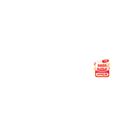
瓦伦西亚卫冕冠军天王山凌空世界波锁定
前言：在足球的世界里，有些瞬间注定被镌刻进历
史的长廊。当瓦伦西亚...
2026-06-19