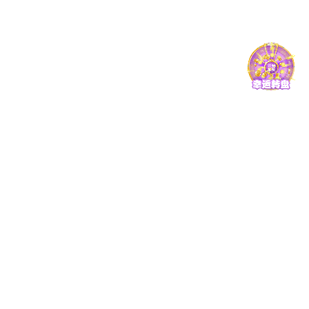
奥斯梅恩决赛首发尼日利亚笑到最后巅峰
在足球世界的璀璨星河中，每当世界杯决赛的哨声
即将吹响，总有一股无...
2026-06-28