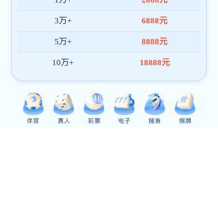
率可能被低估。
世界杯的变数往往在于球星个人的灵光一现。
尼科·威廉姆斯可能不需要像中锋那样多次射
门，他只需要一次完美的内切，或者一次聪明
的反越位。乌拉圭防线虽然可怕，但并非没有
弱点，他们的转身速度可能是一个突破口。如
果尼科·威廉姆斯能在比赛中更多地寻求从防
守球员的外线切入，或者利用节奏变化进行急
停射门，他的终结效率将得到质的飞跃。这种
变化会直接作用于下半场的盘口数据。例如，
当比赛进行到60分钟，比分是0-0时，尼科·威
廉姆斯的个人射门次数的赔率会下降，而“比
赛中任何时间进球”的赔率则可能受到资金热
捧，博彩公司必须据此调整整体的胜负盘口来
平衡资金。
最后，我们必须回到比赛的宏观格局。这一场
较量，不仅仅是尼科·威廉姆斯与乌拉圭防线