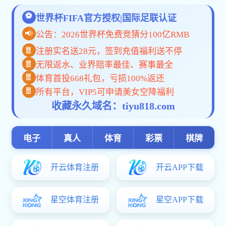
西班牙边锋，以其犀利的突破和充满灵性的跑
位，早已在欧洲赛场证明了自己的天赋。然
而，当他面临南美劲旅那条由经验与凶狠铸就
的钢铁防线时，一个核心问题浮出水面：这位
天才攻击手能否将创造出的机会高效转化为进
球？他的个人终结效率，不仅关乎比赛的走
向，更将深刻影响盘口的微妙变动。本文将深
度剖析尼科·威廉姆斯在面对乌拉圭防线时的
终结挑战，并探讨其对盘口走势的潜在影响。
尼科·威廉姆斯的技术特点，注定了他会成为
比赛中防守方的“眼中钉”。他的边路爆破能力
常常让对方后卫疲于奔命，尤其是在反击中的
冲刺，几乎是无解的存在。然而，世界杯的舞
台不同于联赛。乌拉圭队的防守体系，尤其是
在后场核心如卡塞雷斯或戈丁（假设他们仍保
持出色状态）的带领下，极其讲究整体位置的
保持和协防。他们不会轻易让对手在禁区内获
得从容调整的空间。这意味着尼科·威廉姆斯