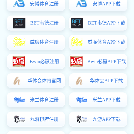
以往在毕尔巴鄂竞技面对西甲中下游球队时，
那种“下底传中”或“内切兜射”的终结模式，可
能会被极大限制。他面临的困境是：如果他不
能在狭小的空间内快速做出决策，完成致命一
击，那么他制造出的威胁将很快被消解。因
此，尼科·威廉姆斯面对乌拉圭防线能否提高
终结效率，是决定此役进攻端成败的关键。
从盘口分析的角度来看，各大机构对这场比赛
的初始设定，通常会充分考虑西班牙队控球优
势以及尼科·威廉姆斯拉边带来的冲击力。一
般来说，西班牙队会被视为让球方。但如果仔
细观察盘口细节，会发现“尼科·威廉姆斯进球”
或“西班牙边锋进球”等球员行情的赔率，往往
会被设置在相对保守的位置。这背后反映了一
个潜在的研判：市场认可他的过人能力，但对
他的最后一击持观望态度。乌拉圭防线的高强
度对抗和战术犯规的频率，会让尼科·威廉姆
斯很难在舒适区完成射门。如果他在上半场错