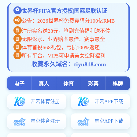
的泥潭，出线形势犹如走钢丝般惊险。而此
刻，他们面前的拦路虎乌兹别克斯坦队，并非
等闲之辈，尤其是其精心打磨的三中卫体系，
如同一道铁幕横亘在哥伦比亚人的前进之路
上。哥伦比亚能否凭借其明星球员的个人能
力，在这座看似坚不可摧的堡垒上凿开裂缝，
从而站稳脚跟，巩固岌岌可危的出线形势？这
不仅是一场技战术的博弈，更是一场意志与智
慧的终极较量。
乌兹别克斯坦队近年来的进步有目共睹，其主
教练对于三中卫体系的执着与调教，让这支中
亚狼在亚洲足坛具备相当的竞争力。三中卫阵
型的精髓在于利用人数优势压缩中路空间，限
制对手的突破与传切。这一点，恰恰精准地命
中了哥伦比亚队的战术命门。哥伦比亚队的进
攻核心向来依赖于中场球员的带球推进和前场
攻击手的个人才华。面对乌兹别克斯坦队三中
卫体系构建的严密防守网，哥伦比亚队的穿插