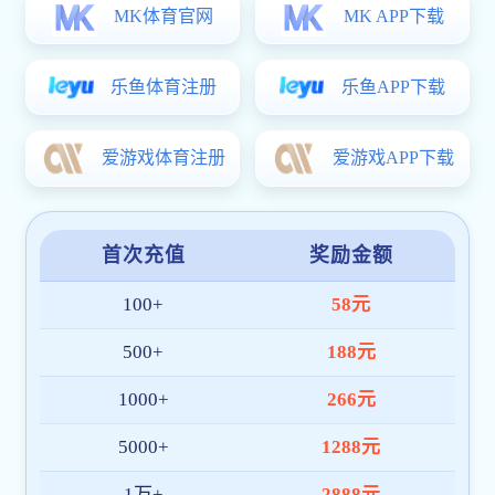
局面，其梦寐以求的出线形势很可能会在一瞬
间崩塌。
此役对哥伦比亚队而言，堪称提前到来的生死
决战。在如此高压之下，球员的心理素质和临
场调整能力将经受前所未有的考验。面对乌兹
别克斯坦队众志成城的三中卫防线，哥伦比亚
队不能仅仅依赖个人英雄主义。他们需要展现
更强的跑动能力和战术纪律，利用快速的横向
转移球来拉扯对手的防线，寻找三中卫体系下
的肋部空当。核心球员如J罗或迪亚斯，需要
在关键时刻挺身而出，用精准的传球或灵动的
突破来打破场上僵局。每一场胜利，每一个积
分，对于眼下这支在悬崖边跳舞的南美劲旅来
说，都是价值的体现。他们必须用胜利来拯救
正在滑向深渊的出线形势。
从更宏观的角度看，这场小组赛的意义远超三
分本身。它将是哥伦比亚队战术韧性和精神属