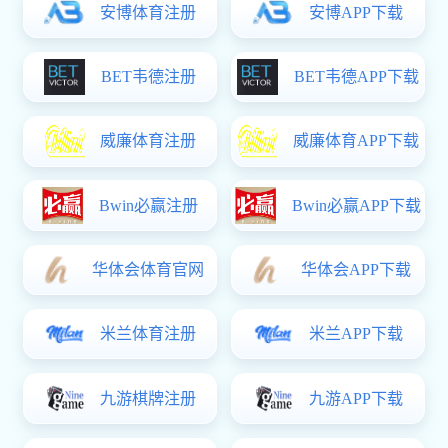
空间将被极大压缩。如果主教练不能在战术上
拿出有效的破解方案，哥伦比亚队极有可能陷
入对手喜欢的中场绞杀战，导致进攻乏力，无
法将场上优势转化为进球。这直接关系到他们
能否在小组赛中取得理想分数，从而稳住堪称
“生死线”的出线形势。
强如哥伦比亚，亦非无懈可击。他们的防线稳
定性一直是球迷和专业记者心中的隐忧。乌兹
别克斯坦队虽然整体星光黯淡，但其反击战术
异常清晰。在三中卫体系中，两个边翼卫的进
攻压上至关重要。一旦哥伦比亚队在进攻中丢
失球权，乌兹别克斯坦的反击尖刀将瞬间插向
哥伦比亚边后卫身后的巨大空当。这种电光火
石般的攻守转换，是破解高压态势、获取进球
的最有效手段。哥伦比亚队想要在出线形势中
占据主动，就必须首先遏制住对手的快速反
击，不给乌兹别克斯坦任何可乘之机。否则，
一旦城池失守，哥伦比亚队将陷入极度被动的