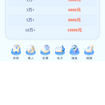
结合双方过往的大赛经历与近期热身赛的表
现，我们可以勾勒出一幅6月17日的比赛图
景：比赛初期，葡萄牙大概率会通过控球来掌
握节奏，寻求肋部渗透的机会；而刚果金则会
全员退防，试图将战场压缩在己方半场。关键
的转折点可能出现在下半场中段，当葡萄牙球
员体能下降，传控精度出现波动时，刚果金会
随即亮出反击的獠牙。综合分析，这并非一场
纯粹的屠杀，而是一场充满波折的博弈。葡萄
牙队虽然赢面更大，但绝不可能轻松取胜。刚
果金极有可能在比赛中打入一球，但葡萄牙凭
借深厚的阵容轮换与巨星个人能力，依然有望
拿下比赛。
总而言之，这不仅是一场竞技体育的对抗，更
是一场关于足球哲学的对话。葡萄牙代表着极
致的华丽与控制，而刚果金则象征着野性的力
量与不屈。在6月17日的夜晚，无论结果如
何，这场交锋注定将因为其独特的“进球观察