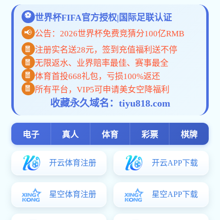
戏剧性的方式改写命运，实在令人叹为观止。
丹麦首回合压哨改命，将一场看似即将失败的
比赛瞬间逆转；而奥斯梅恩的封神时刻，则如
一记重锤敲响了胜利的乐章。这不仅仅是一场
比赛的胜利，更是一段被永恒铭刻的足球传
奇。本文将深入解析这场惊心动魄的对决，探
寻其中蕴含的激情与智慧。
世界杯小组赛最后一轮，丹麦队面临着前所未
有的压力。前两轮比赛，丹麦首回合被对手逼
平，第二场又遭遇意外失利，晋级形势岌岌可
危。只要输掉这场比赛，或者打平，丹麦队都
将被淘汰出局。在这种绝境下，球队上下已经
没有任何退路，只能孤注一掷，全力争胜。然
而，比赛的前90分钟，丹麦队的进攻始终无
法打开局面。对手的防守非常严密，丹麦队在
禁区内的几次射门都被挡出，甚至连角球和定
位球也难以形成威胁。时间一分一秒地流逝，
场边的丹麦主帅面色铁青，替补席上的球员们