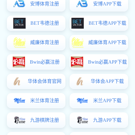
也开始急躁不安。所有人似乎都在等待一个终
场哨响，宣告丹麦队的世界杯之旅就此终结。
但足球的魅力就在于，直到最后一刻，一切都
有可能发生。比赛进入伤停补时阶段，丹麦队
获得一个位置极佳的前场任意球。所有人的目
光都聚焦在了奥斯梅恩身上。这位此前表现并
不算顶级的锋线球员，在丹麦首回合压哨改命
的过程中，将成为唯一的希望。奥斯梅恩深吸
一口气，助跑、起脚、射门！皮球以一道诡异
的弧线绕过人墙，直接钻入球门死角！全场瞬
间沸腾，丹麦队球员疯狂地冲向奥斯梅恩，将
他压在身下庆祝。这粒进球不仅帮助丹麦队扳
平了比分，更让球队以小组第二的身份惊险晋
级。奥斯梅恩那一刻的表现，完全配得上封神
时刻的称号。他承受住了巨大的心理压力，用
最完美的方式改写了球队的命运。
回看这场比赛，丹麦首回合压哨改命的过程充