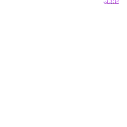
奥斯梅恩决赛首发尼日利亚笑到最后巅峰
在足球世界的璀璨星河中，每当世界杯决赛的哨声
即将吹响，总有一股无...
2026-06-28