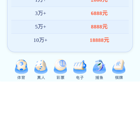
更直接、更依靠个人能力的比赛模式，而这显
然不是他们擅长的方式。反观对手，则抓住了
马莱莱后点包抄所制造的混乱窗口期，通过长
传冲吊和快速反击，多次在埃因霍温的禁区制
造险情。最终，比赛在一场充满哨声、倒地、
和激烈争吵中结束。虽然比分最终定格在平
局，但这场比赛的余波远未平息。赛后新闻发
布会上，两队主教练对裁判的判罚提出了截然
不同的看法。一方认为“马莱莱后点包抄那次
机会，绝对应该是一个点球，这是整场比赛的
转折点”，另一方则强调“我们的球员从头到尾
都在严格执行战术，是裁判保持了比赛的连贯
性”。双方的隔空争论，再次将马莱莱后点包
抄争议推向了舆论的风口浪尖。对于中立球迷
而言，这场比赛是一场充满了戏剧性和不可预
测性的经典对决；但对于参赛球队而言，这或
许是一次需要长期消化和反思的苦涩经历。在
世界杯这样的顶级舞台上，一个瞬间的争议，
往往比九十分钟的战术部署更能决定一场比赛