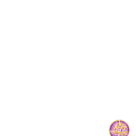
延伸阅读
肖穆罗多夫对阵哥伦比亚首发机会
在世界杯的浩瀚星河中，总有一些名字如流星般璀
璨却短暂，而另一些则...
2026-06-21