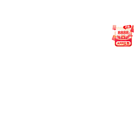
埃及vs伊朗2026世界杯赛程时间
在2026年世界杯的宏大叙事中，一场横跨亚洲与非
洲的足球对话正在悄...
2026-06-28