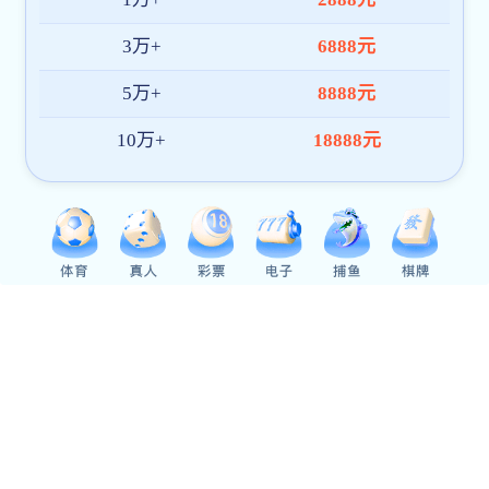
地，就很可能成为葡萄牙长传冲吊或者快速转
移的“献祭场”。
从心理层面分析，面对迪奥戈·科斯塔精准的
长传或者是B席开出的一脚质量上乘的角球，
穆尼奥斯必须展现出与年龄不符的成熟。他不
能有丝毫的犹豫，因为在高空球争夺中，哪怕
半秒的迟疑都会导致失位。哥伦比亚的防守体
系需要他在那一刻化身为弹簧，每一次起跳都
带着必达目标的决心。他需要用自己的身体堵
住枪眼，用一次次干净利落的解围去点燃队友
的斗志。
在世界杯这种淘汰赛性质的比赛中，细节往往
决定成败，而穆尼奥斯对葡萄牙高空球的前瞻
处理，无疑就是那个可能决定比赛走向的X因
素。他不仅要防住C罗在空中那种违反物理学
常规的滞空，还要提防后插上的佩佩那种利用
经验制造的犯规陷阱。这不仅仅是身体对抗，