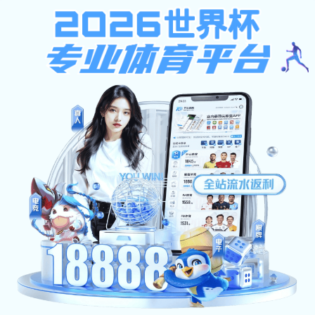
世界杯网页
首页
体育热点
更衣室氛围
足球摄影奖
☰
JOIN
贝林厄姆努涅斯同场爆发欧洲
杯高燃回看
2026-06-19 18:55
94
与多家威胁情...
足球摄影奖
当绿茵场的灯光再次聚焦于欧洲杯的璀璨舞
台，两位来自英超的超级新星，在同一个夜晚
交相辉映——贝林厄姆与努涅斯，他们用近乎
完美的表现，让整个欧洲足坛为之震动。这不
仅是一场个人才华的盛宴，更是青春力量对传