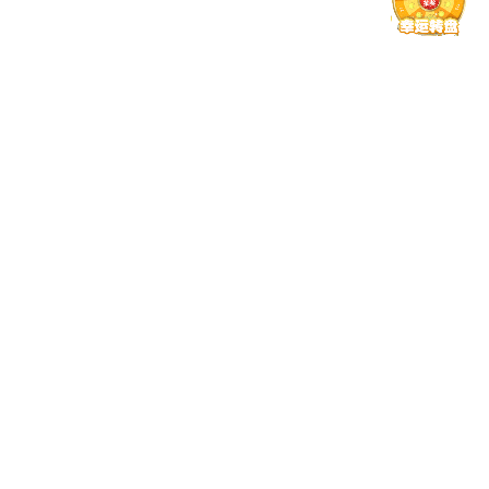
前言：在足球的世界里，有些瞬间注定被镌刻进历
史的长廊。当瓦伦西亚...
2026-06-19
肖穆罗多夫对阵哥伦比亚首发机会
在世界杯的浩瀚星河中，总有一些名字如流星般璀