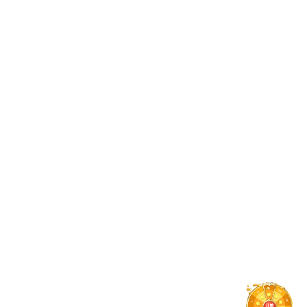
延伸阅读
瓦伦西亚卫冕冠军天王山凌空世界波锁定