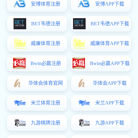
静地完成了一记头球接力，球应声入网。更令
人惊讶的是，这两位球员在各自球队的战术体
系中，都扮演着不可替代的支点角色。贝林厄
姆的中场覆盖与后插上得分能力，让对手防不
胜防；而努涅斯的纵向冲击力与门前嗅觉，则
让每一次反击都充满致命威胁。
从更深层的技战术视角来看，贝林厄姆与努涅
斯的爆发绝非偶然，而是现代足球战术革新的
必然产物。贝林厄姆的踢法融合了古典10号
位的创造力与现代B2B中场的体能素质，他可
以在前腰、中前卫甚至伪9号的位置上自由切
换。这种多面性让英格兰队的进攻手段变得极
其丰富。而努涅斯则代表了新一代前锋的进化
方向——他不仅有传统中锋的体格，还具备边
锋的速度。在利物浦，他或许还需要适应克洛
普的高压体系，但在欧洲杯的乌拉圭队中，他
完全释放了自己的天赋。当贝林厄姆在禁区外
拉扯空间时，他以一种近乎野蛮的直线冲击力