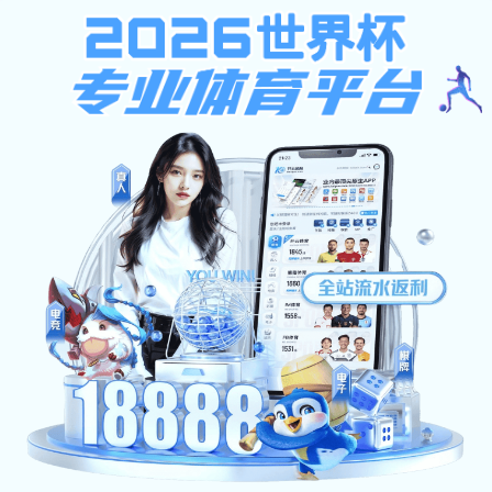
世界杯网页
首页
体育热点
更衣室氛围
足球摄影奖
☰
JOIN
库拉索vs厄瓜多尔赛前盘口预
测
2026-06-19 18:39
88
与多家威胁情...
更衣室氛围
在世界杯预选赛的硝烟中，当库拉索与厄瓜多
尔的名字并列出现在赛程表上时，一场看似实
力悬殊、却暗藏玄机的对决便悄然拉开了序
幕。在这个充满变数的足球世界里，数字不仅
是冰冷的符号，更是一场心理与实力的博弈。