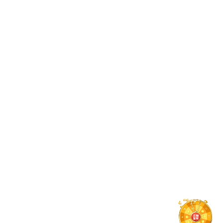
延伸阅读
奥斯梅恩决赛首发尼日利亚笑到最后巅峰
在足球世界的璀璨星河中，每当世界杯决赛的哨声
即将吹响，总有一股无...