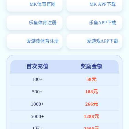
与制造犯规的频率呈正相关。土耳其防线在防
守高空球与正面拦截时具备天然的身体优势，
但当对手化身为“水银”一般从外线渗透时，他
们的转身速度与禁区内的横向移动便成了致命
短板。雷纳的战术价值，正是抓住了这一命
门。他通常不会选择硬碰硬的直接内切射门，
而是倾向于用连续的踩单车或沉肩虚晃，诱使
防守球员做出“赌博式下脚”。一旦土耳其的边
后卫失去重心，雷纳会迅速将球捅向内侧，随
后用身体阻挡对方的回追路线，这种“挡拆式”
的跑位，往往能在混乱中创造出接触性犯规。
值得一提的是，巴西队已经充分意识到这一
点，他们会刻意安排中场球员向右侧倾斜，为
雷纳制造出一对一甚至一对零的启动空间，这
种战术部署就是要把土耳其的防守球员逼入
“必须犯规”的危险地带。
当然，争议与风险永远伴随着这样的战术博
弈。部分保守派球评家会质疑雷纳“主动寻求