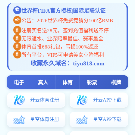
塞罗那中卫，在面对沙特队锋线球员闪电般的
回追时，他的速度究竟是优势还是软肋？而在
这个过程中，他又能交出怎样的解围数据，来
证明自己作为防线上最后一道屏障的价值？本
文将深入剖析阿劳霍在与沙特队对决中的表
现，从回追速度和解围能力两个维度，为读者
呈现一幅清晰的防守全貌。
首先，我们必须承认，阿劳霍的爆发力在顶级
中卫中堪称一流。面对沙特队擅长的前插和边
路突袭，他的初始启动速度虽然并非最快，但
一旦进入高速奔跑阶段，其步幅和力量优势便
得以显现。数据显示，在这场高强度对抗中，
阿劳霍多次被迫进行长距离回追。例如，在比
赛第20分钟左右，沙特队一次快速反击中，
前锋几乎形成单刀之势，正是阿劳霍从后场启
动，以令人惊叹的直线加速在禁区前沿完成卡
位，迫使对手射门偏出。这个过程中，阿劳霍
回追的平均速度达到了每小时32公里以上，