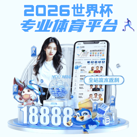
世界杯网页
首页
体育热点
更衣室氛围
足球摄影奖
☰
JOIN
阿劳霍面对沙特回追速度能否
跟上解围数据评估
2026-07-01 19:13
107
与多家威胁情...
体育热点
在世界杯的绿茵舞台上，速度与反应的博弈往
往能决定一场比赛的走向。当沙特阿拉伯队在
卡塔尔世界杯小组赛中展现出惊人的反击效率
时，乌拉圭铁卫罗纳德·阿劳霍成为了焦点中
的焦点。这位以身体对抗和防守硬度著称的巴