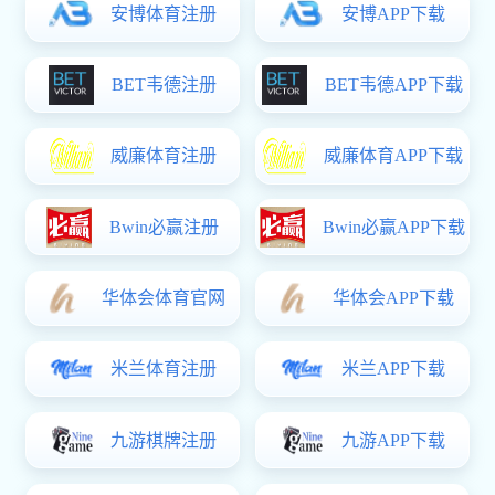
这样的表现不仅遏制了对手的进攻，也为全队
赢得了宝贵的回防时间。对于一名司职中后卫
的球员而言，能拥有与边锋媲美的冲刺能力，
无疑是对手在快速反击时不得不忌惮的关键因
素。
然而，速度只是评估防守质量的一部分。更核
心的指标在于，当阿劳霍完成回追后，能否将
威胁彻底化解？这便需要深入考察他的解围数
据。在这场与沙特队的比赛中，阿劳霍的统计
单上写满了“关键解围”的字样。他并非仅仅依
靠速度追回位置，而是总能利用出色的预判和
强壮的身体，在球即将进入危险区域前完成干
净利落的破坏。数据显示，阿劳霍全场比赛贡
献了8次解围，其中5次是在禁区内完成的破
坏性头球或铲断。这组数字不仅高于本届世界
杯中卫的平均解围次数，更重要的是，每一次
解围都极具战术价值。例如，沙特队一次战术
角球配合后，中路球员在无人盯防下准备凌空