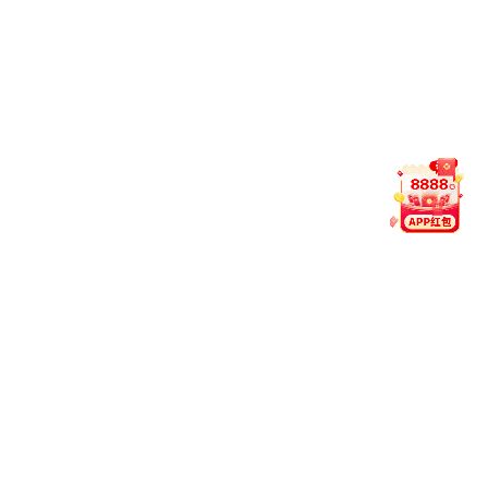
即将吹响，总有一股无...
2026-06-28
谢鹏飞弗拉霍维奇同场爆发意甲剧情拉满
意甲的聚光灯在同一个周末，同时照亮了两个名
字：谢鹏飞与弗拉霍维奇...