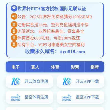
脚下，那种瞬间加速、撕裂防线的冲击力，足
以让任何对手感到窒息。阿丁格拉的反击推进
作用，在科特迪瓦国家队的技战术体系中占据
着不可替代的核心地位。他不是传统意义上只
是盘带的边锋，而是一名具备极高战术智商、
能够瞬间判断反击时机，并用身体和速度打开
局面的战略级武器。
科特迪瓦的足球风格历来强调身体的对抗与速
度的冲击，而阿丁格拉的崛起，恰好完美地契
合了这一传统，同时又带来了现代足球所需要
的技术精度。当球队在防守中切断对手的传
球，皮球落入自家后场时，阿丁格拉会像一头
闻到血腥味的猎豹，迅速从防守区域启动。他
拥有着惊人的爆发力，第一步的启动速度往往
能够甩开贴身防守球员，形成巨大的空间优
势。在这个过程中，他的跑动路线并非盲目向
前，而是颇有讲究地先向回接应，吸引防守注
意力，随后突然变向，转身向前冲刺，完成一