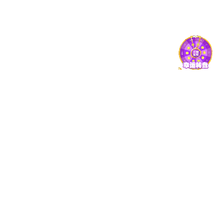
延伸阅读
奥斯梅恩决赛首发尼日利亚笑到最后巅峰
在足球世界的璀璨星河中，每当世界杯决赛的哨声
即将吹响，总有一股无...
2026-06-28