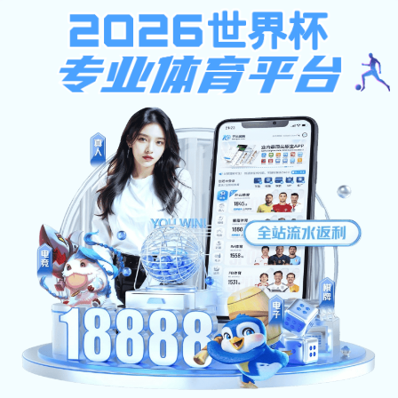
世界杯网页
首页
体育热点
更衣室氛围
足球摄影奖
☰
JOIN
科特迪瓦核心阿丁格拉反击推
进作用
2026-06-20 16:04
112
与多家威胁情...
足球摄影奖
在科特迪瓦足球的战术版图中，阿丁格拉的名
字正如同夜空中骤然升起的超新星，散发出耀
眼的光芒。作为一名科特迪瓦核心，他不仅仅
是进攻端的一个环节，更是球队由守转攻时最
锋利的刀刃。当足球从后场经过精准传导到他