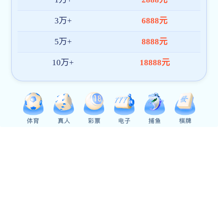
套战术的执棋者之一。当奥地利队将所有防守
注意力聚焦于梅西和迪马利亚的脚下时，禁区
弧顶的麦卡利斯特实际上成为了最危险的自由
人。他的这脚远射选择，从战术执行层面来
看，完全符合教练组针对奥地利队防线“重边
路、轻中路弧顶”漏洞的预设打击方向。
我们可以从这场赛前观察中得出一个结论：麦
卡利斯特的远射选择，不仅是合理的，甚至可
以称得上是阿根廷队破局思维的一次成功预
演。在世界杯赛场上，类似奥地利这样的欧洲
对手越来越多地采用“收缩中路、放两侧传中”
的策略，如果阿根廷队每一次进攻都要打到小
禁区才能完成射门，进攻效率将大打折扣。正
是麦卡利斯特这种敢于在30米区域承担责任
的勇气，为阿根廷队的进攻增添了层次感和不
确定性。
当然，合理不等于必然成功。足球比赛的魅力