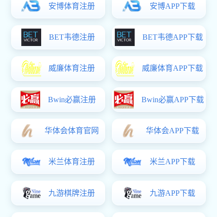
腰，此时麦卡利斯特在弧顶处获得了一个相对
宽松的接球空间。他的第一下触球方向选择了
面向球门，随即直接起脚。从时机选择上看，
这并非盲目射门。观察奥地利后卫线的站位可
以发现，他们在梅西移动的瞬间出现了短暂的
迟疑，中卫与后腰之间的衔接区域出现了一条
不到两米的缝隙。麦卡利斯特捕捉到了这个转
瞬即逝的机会。
当然，争议点在于：是否应该将球分给左路插
上的边后卫，或者尝试传给中锋劳塔罗·马丁
内斯完成做墙配合？回放数据显示，当麦卡利
斯特起脚的瞬间，劳塔罗正处于越位位置的边
缘，而左路的传中路线已被奥地利中场的回追
线路封堵。换言之，麦卡利斯特的三项选择
中，远射在当时几乎是唯一能够瞬间打破僵局
的方案。从射门质量看，这脚球势大力沉且带
有明显的下坠，最终被奥地利门将极限托出横
梁。虽然未能转化为进球，但其战术威慑力已