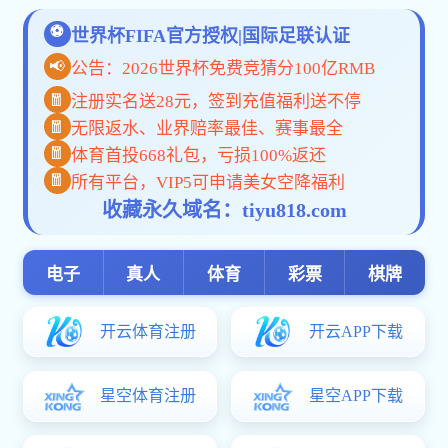
防、两端禁区堆满防守球员的情况下，这脚远
射选择是否合理？此刻，我们不妨将目光投向
这场赛前观察，深度剖析阿根廷队中场运转的
逻辑与麦卡利斯特的战术角色。
自2023年以来，麦卡利斯特已逐渐成为阿根
廷国家队中场不可或缺的一环。他的跑动覆
盖、接应节奏以及在压力下处理球的能力，赋
予了阿根廷队更多纵深打击的可能。在对阵奥
地利这样的欧洲劲旅时，球队往往面临对手密
集防守的挑战。奥地利队以强硬的逼抢和紧凑
的阵型著称，尤其在禁区前沿，对手会刻意压
缩空间，试图迫使阿根廷进攻球员陷入横向传
递的死循环。正是在这种背景下，麦卡利斯特
的远射选择不再只是一次个人英雄主义的展
现，而更像是一次经过精密计算的战术尝试。
从比赛实际进程来看，阿根廷队在上半场中段
遭遇了对手的强力压迫。当迪马利亚在右侧持
球吸引防守后，梅西的横向跑位带走了两名后