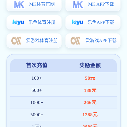
然体现——它向奥地利防线传递了一个明确的
信号：放任阿根廷中路球员在弧顶处调整，就
要付出代价。
深入分析麦卡利斯特的技术特点，我们会发现
他的远射能力并非偶然。从布莱顿时期到利物
浦，他一直在有意识地加强禁区前沿的射门精
度。在阿根廷国家队，由于梅西常常回撤组
织，中场球员的前插射门成为破防利器。麦卡
利斯特的射门选择往往建立在对防守者重心的
预判之上：他不会在对方后卫完全落位后强行
起脚，而是利用二点球争抢或接应回做后的短
暂真空期完成攻击。这种比赛阅读能力，恰恰
是阿根廷队在中场控制力向终结能力转化时的
关键要素。
从教练组的战术意图来看，斯卡洛尼在赛前训
练中多次演练了“围绕梅西吸引火力，中场第
二梯队远射”的战术套路。麦卡利斯特正是这