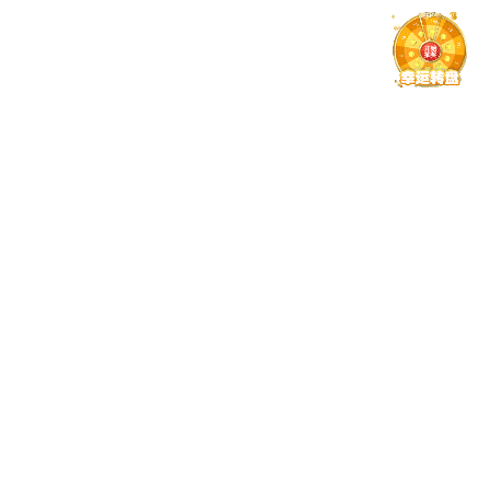
瓦伦西亚卫冕冠军天王山凌空世界波锁定
前言：在足球的世界里，有些瞬间注定被镌刻进历
史的长廊。当瓦伦西亚...
2026-06-19