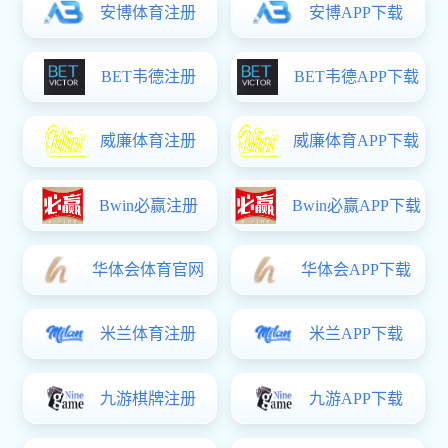
英格兰在面对技术型中场掌控节奏的球队时，
往往会出现防守站位脱节的问题，而克罗地亚
正是这类风格的集大成者。此外，英格兰边后
卫在助攻后的回防效率也值得警惕，如果卢克
·肖或里斯·詹姆斯无法在第一时间回收，克罗
地亚的边路快马佩里西奇和克拉马里奇将获得
极具威胁的传中或内切机会，进一步放大失球
风险。
其次，对阵双方的战术博弈将在很大程度上决
定失球风险的实际走向。克罗地亚主帅达利奇
不会轻易放弃他们引以为傲的中场控制力，他
们很可能通过持续的高位逼抢来压迫英格兰的
后场出球。这种压迫不仅会迫使英格兰门将或
后卫出现非受迫性失误，还会让英格兰的中场
枢纽——比如德克兰·赖斯——陷入孤立无援
的境地。一旦赖斯无法完成有效的拦截或过
渡，克罗地亚便能在禁区前沿获得远射或直塞
的良机。值得注意的是，英格兰的防线在应对