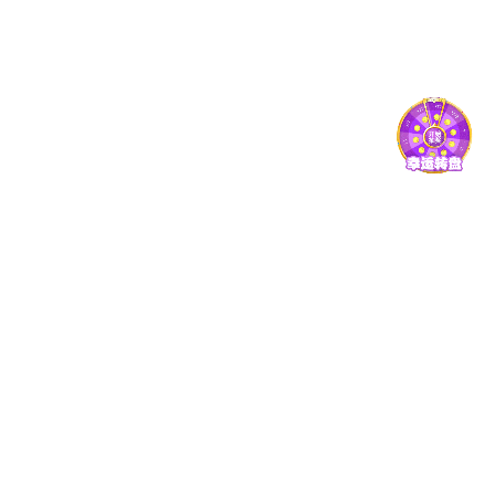
延伸阅读
肖穆罗多夫对阵哥伦比亚首发机会
在世界杯的浩瀚星河中，总有一些名字如流星般璀
璨却短暂，而另一些则...
2026-06-21